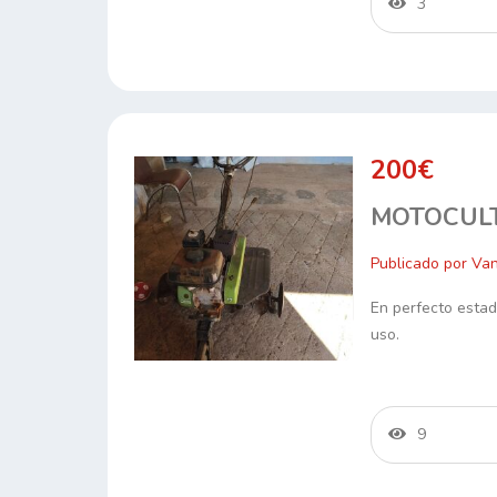
3
200€
MOTOCUL
Publicado por Va
En perfecto estad
uso.
9