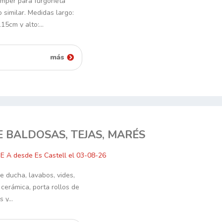
amper para furgoneta
 similar. Medidas largo:
115cm y alto:…
más
E BALDOSAS, TEJAS, MARÉS
SE A desde Es Castell el 03-08-26
e ducha, lavabos, vides,
 cerámica, porta rollos de
os y…