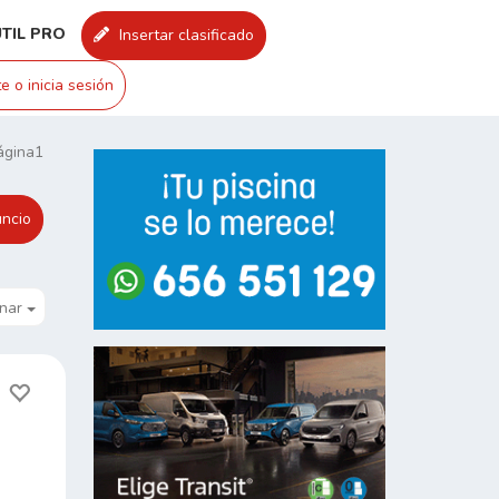
UTIL PRO
Insertar clasificado
e o inicia sesión
ágina1
ncio
nar