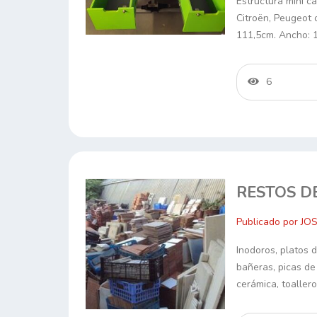
Estructura mini c
Citroën, Peugeot o
111,5cm. Ancho: 
6
RESTOS D
Publicado por JO
Inodoros, platos d
bañeras, picas de
cerámica, toaller