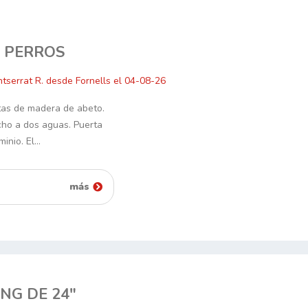
E PERROS
tserrat R. desde Fornells el 04-08-26
as de madera de abeto.
cho a dos aguas. Puerta
minio. El…
más
NG DE 24"