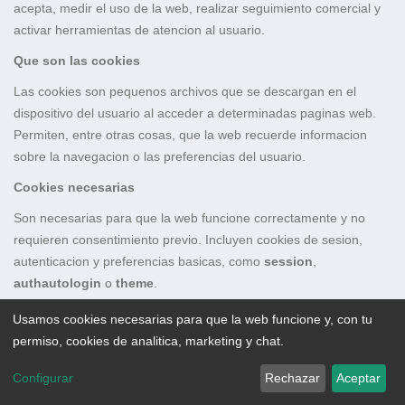
acepta, medir el uso de la web, realizar seguimiento comercial y
activar herramientas de atencion al usuario.
Que son las cookies
Las cookies son pequenos archivos que se descargan en el
dispositivo del usuario al acceder a determinadas paginas web.
Permiten, entre otras cosas, que la web recuerde informacion
sobre la navegacion o las preferencias del usuario.
Cookies necesarias
Son necesarias para que la web funcione correctamente y no
requieren consentimiento previo. Incluyen cookies de sesion,
autenticacion y preferencias basicas, como
session
,
authautologin
o
theme
.
Cookies de analitica
Usamos cookies necesarias para que la web funcione y, con tu
permiso, cookies de analitica, marketing y chat.
Se usan para medir visitas y uso de la web. Solo se cargan si el
usuario las acepta en el panel de cookies. Pueden incluir cookies
Configurar
Rechazar
Aceptar
como
_ga
,
_ga_*
,
_gid
y
_gat
, asociadas a Google Analytics.