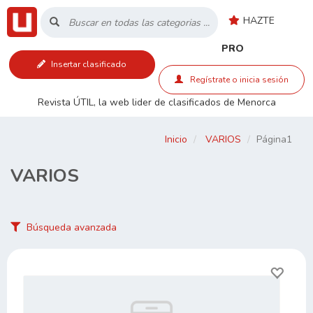
HAZTE
Inicio
PRO
Insertar clasificado
Listado
Regístrate o inicia sesión
Revista ÚTIL, la web lider de clasificados de Menorca
Buscar
Inicio
VARIOS
Página1
Contacto
VARIOS
RSS
Búsqueda avanzada