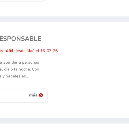
RESPONSABLE
istaUtil desde Maó el 13-07-26
ra atender a personas
l día o la noche. Con
a y papeles en…
más