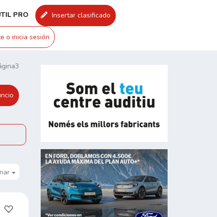
UTIL PRO
Insertar clasificado
e o inicia sesión
ágina3
ncio
nar