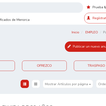
Prueba
Regístrat
sificados de Menorca
Inicio
EMPLEO
P
Publicar un nuevo anu
OFREZCO
TRASPASO
Mostrar Artículos por página
Orde