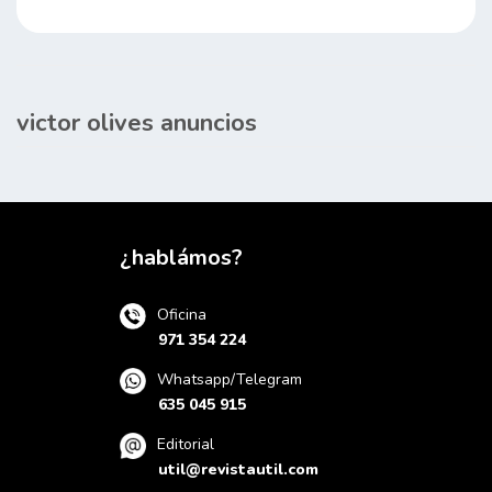
victor olives anuncios
¿hablámos?
Oficina
971 354 224
Whatsapp/Telegram
635 045 915
Editorial
util@revistautil.com