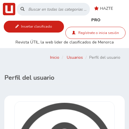
HAZTE
Inicio
PRO
Insertar clasificado
Listado
Regístrate o inicia sesión
Revista ÚTIL, la web lider de clasificados de Menorca
Buscar
Inicio
Usuarios
Perfil del usuario
Contacto
Perfil del usuario
RSS