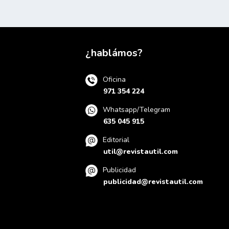
¿hablámos?
Oficina
971 354 224
Whatsapp/Telegram
635 045 915
Editorial
util@revistautil.com
Publicidad
publicidad@revistautil.com