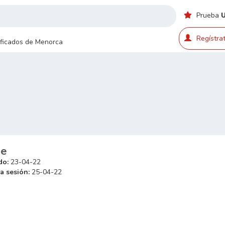
Prueba
Regístrat
sificados de Menorca
ve
do:
23-04-22
a sesión:
25-04-22