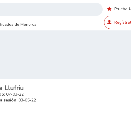
Prueba
Regístrat
sificados de Menorca
a Llufriu
do:
07-03-22
a sesión:
03-05-22