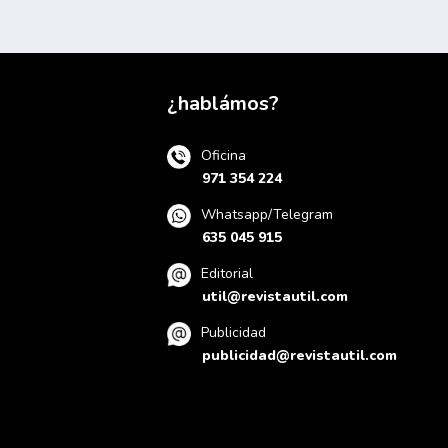
¿hablámos?
Oficina
971 354 224
Whatsapp/Telegram
635 045 915
Editorial
util@revistautil.com
Publicidad
publicidad@revistautil.com