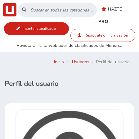
HAZTE
Inicio
PRO
Insertar clasificado
Listado
Regístrate o inicia sesión
Revista ÚTIL, la web lider de clasificados de Menorca
Buscar
Inicio
Usuarios
Perfil del usuario
Contacto
Perfil del usuario
RSS