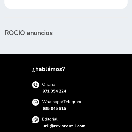
ROCIO anuncios
¿hablámos?
Oficina
971 354 224
Whatsapp/Telegram
635 045 915
Editorial
util@revistautil.com