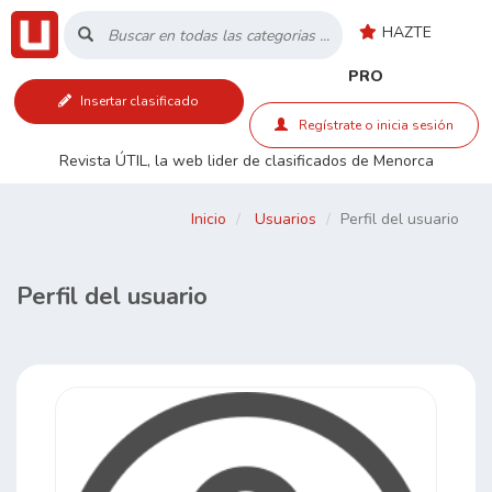
HAZTE
Inicio
PRO
Insertar clasificado
Listado
Regístrate o inicia sesión
Revista ÚTIL, la web lider de clasificados de Menorca
Buscar
Inicio
Usuarios
Perfil del usuario
Contacto
Perfil del usuario
RSS