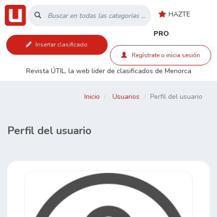
HAZTE
Inicio
PRO
Insertar clasificado
Listado
Regístrate o inicia sesión
Revista ÚTIL, la web lider de clasificados de Menorca
Buscar
Inicio
Usuarios
Perfil del usuario
Contacto
Perfil del usuario
RSS