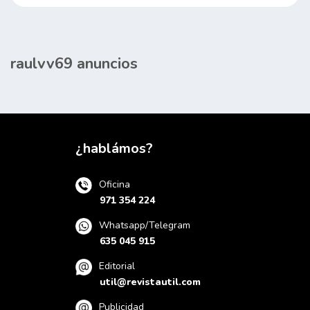
raulvv69 anuncios
¿hablámos?
Oficina
971 354 224
Whatsapp/Telegram
635 045 915
Editorial
util@revistautil.com
Publicidad