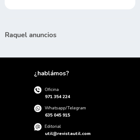
Raquel anuncios
¿hablámos?
Oficina
971 354 224
Whatsapp/Telegram
635 045 915
Editorial
util@revistautil.com