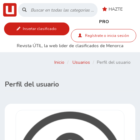
HAZTE
Inicio
PRO
Insertar clasificado
Listado
Regístrate o inicia sesión
Revista ÚTIL, la web lider de clasificados de Menorca
Buscar
Inicio
Usuarios
Perfil del usuario
Contacto
Perfil del usuario
RSS