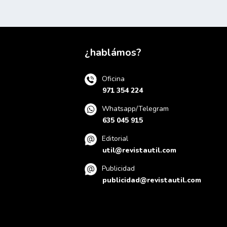
¿hablámos?
Oficina
971 354 224
Whatsapp/Telegram
635 045 915
Editorial
util@revistautil.com
Publicidad
publicidad@revistautil.com