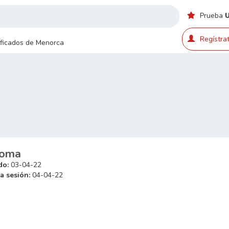
Prueba
Regístrat
sificados de Menorca
loma
do:
03-04-22
a sesión:
04-04-22