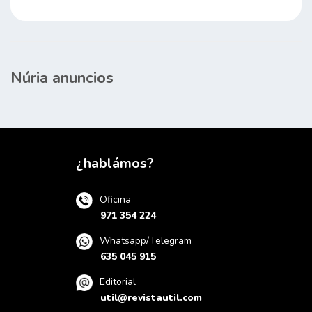
Núria anuncios
¿hablámos?
Oficina
971 354 224
Whatsapp/Telegram
635 045 915
Editorial
util@revistautil.com