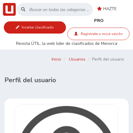
HAZTE
Inicio
PRO
Insertar clasificado
Listado
Regístrate o inicia sesión
Revista ÚTIL, la web lider de clasificados de Menorca
Buscar
Inicio
Usuarios
Perfil del usuario
Contacto
Perfil del usuario
RSS