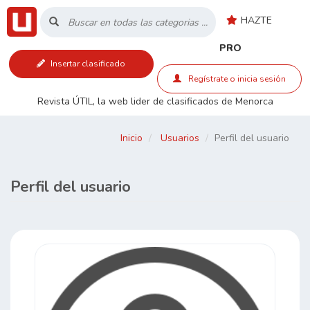
HAZTE
Inicio
PRO
Insertar clasificado
Listado
Regístrate o inicia sesión
Revista ÚTIL, la web lider de clasificados de Menorca
Buscar
Inicio
Usuarios
Perfil del usuario
Contacto
Perfil del usuario
RSS