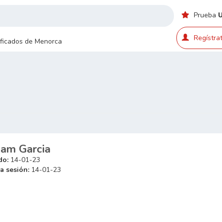
Prueba
Regístrat
sificados de Menorca
iam Garcia
do:
14-01-23
a sesión:
14-01-23