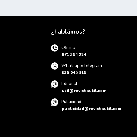
¿hablámos?
Oficina
971 354 224
Whatsapp/Telegram
635 045 915
Editorial
util@revistautil.com
Publicidad
publicidad@revistautil.com