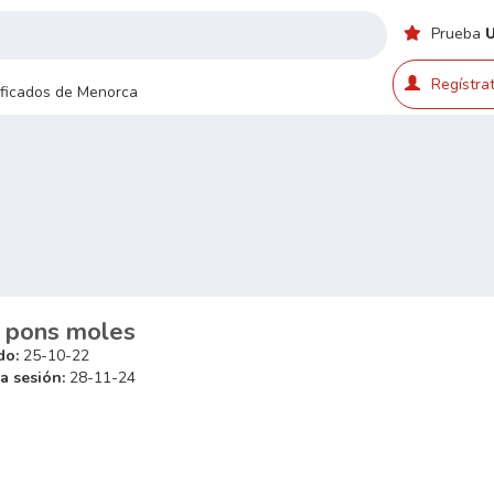
Prueba
Regístrat
sificados de Menorca
s pons moles
do:
25-10-22
a sesión:
28-11-24