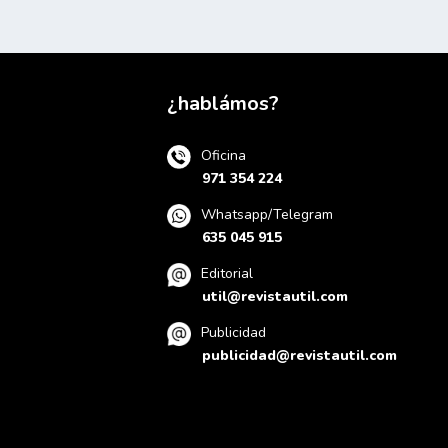
¿hablámos?
Oficina
971 354 224
Whatsapp/Telegram
635 045 915
Editorial
util@revistautil.com
Publicidad
publicidad@revistautil.com