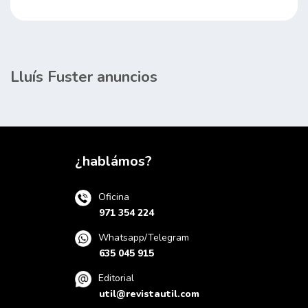
Lluís Fuster anuncios
¿hablámos?
Oficina
971 354 224
Whatsapp/Telegram
635 045 915
Editorial
util@revistautil.com