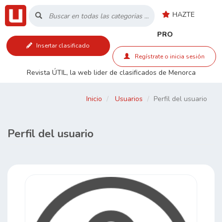
HAZTE
Inicio
PRO
Insertar clasificado
Listado
Regístrate o inicia sesión
Revista ÚTIL, la web lider de clasificados de Menorca
Buscar
Inicio
Usuarios
Perfil del usuario
Contacto
Perfil del usuario
RSS