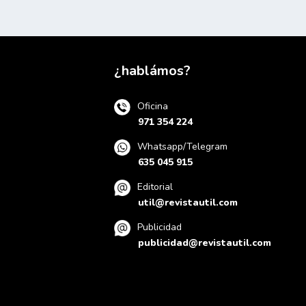
¿hablámos?
Oficina
971 354 224
Whatsapp/Telegram
635 045 915
Editorial
util@revistautil.com
Publicidad
publicidad@revistautil.com