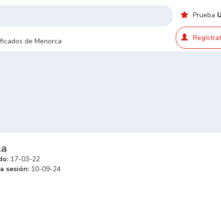
Prueba
Regístrat
sificados de Menorca
la
do:
17-03-22
a sesión:
10-09-24