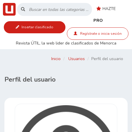
HAZTE
Inicio
PRO
Insertar clasificado
Listado
Regístrate o inicia sesión
Revista ÚTIL, la web lider de clasificados de Menorca
Buscar
Inicio
Usuarios
Perfil del usuario
Contacto
Perfil del usuario
RSS