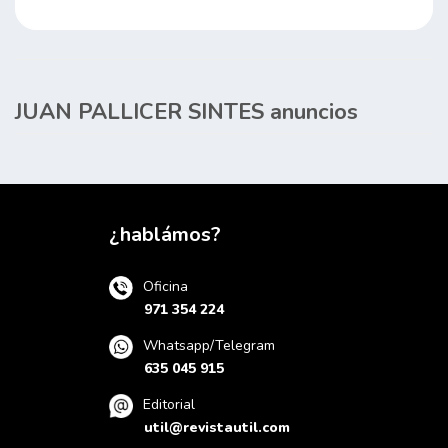
JUAN PALLICER SINTES anuncios
¿hablámos?
Oficina
971 354 224
Whatsapp/Telegram
635 045 915
Editorial
util@revistautil.com