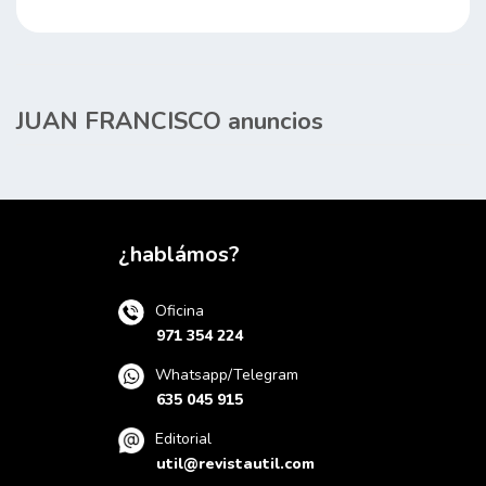
JUAN FRANCISCO anuncios
¿hablámos?
Oficina
971 354 224
Whatsapp/Telegram
635 045 915
Editorial
util@revistautil.com