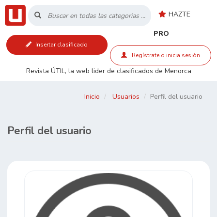
HAZTE
Inicio
PRO
Insertar clasificado
Listado
Regístrate o inicia sesión
Revista ÚTIL, la web lider de clasificados de Menorca
Buscar
Inicio
Usuarios
Perfil del usuario
Contacto
Perfil del usuario
RSS