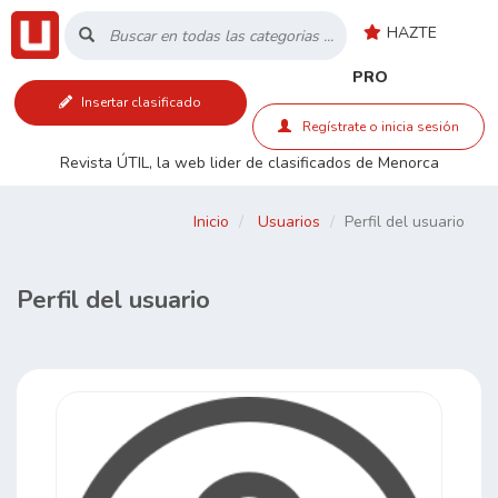
HAZTE
Inicio
PRO
Insertar clasificado
Listado
Regístrate o inicia sesión
Revista ÚTIL, la web lider de clasificados de Menorca
Buscar
Inicio
Usuarios
Perfil del usuario
Contacto
Perfil del usuario
RSS