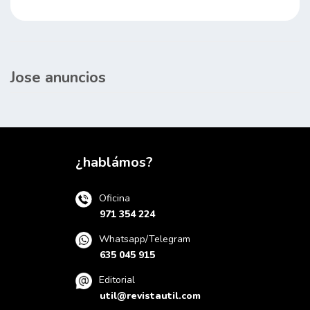
Jose anuncios
¿hablámos?
Oficina
971 354 224
Whatsapp/Telegram
635 045 915
Editorial
util@revistautil.com