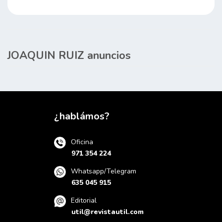
JOAQUIN RUIZ anuncios
¿hablámos?
Oficina
971 354 224
Whatsapp/Telegram
635 045 915
Editorial
util@revistautil.com