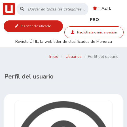
HAZTE
Inicio
PRO
Insertar clasificado
Listado
Regístrate o inicia sesión
Revista ÚTIL, la web lider de clasificados de Menorca
Buscar
Inicio
Usuarios
Perfil del usuario
Contacto
Perfil del usuario
RSS