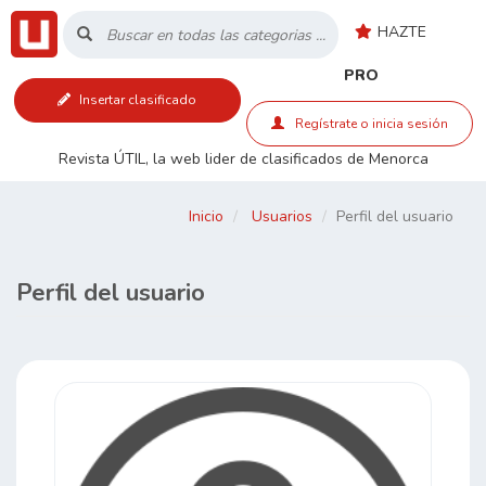
HAZTE
Inicio
PRO
Insertar clasificado
Listado
Regístrate o inicia sesión
Revista ÚTIL, la web lider de clasificados de Menorca
Buscar
Inicio
Usuarios
Perfil del usuario
Contacto
Perfil del usuario
RSS