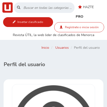
HAZTE
Inicio
PRO
Insertar clasificado
Listado
Regístrate o inicia sesión
Revista ÚTIL, la web lider de clasificados de Menorca
Buscar
Inicio
Usuarios
Perfil del usuario
Contacto
Perfil del usuario
RSS