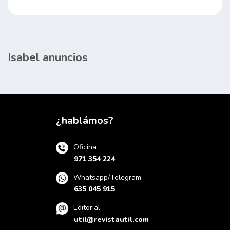
Isabel anuncios
¿hablámos?
Oficina
971 354 224
Whatsapp/Telegram
635 045 915
Editorial
util@revistautil.com