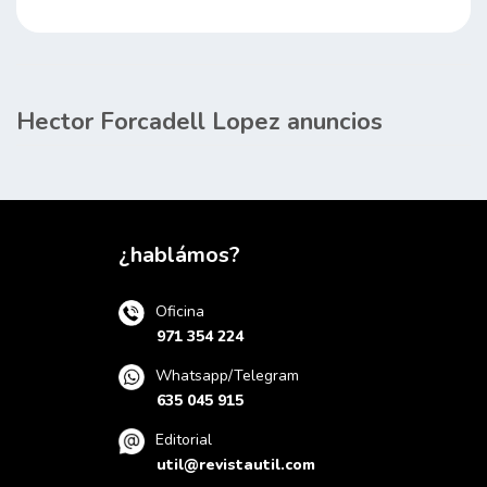
Hector Forcadell Lopez anuncios
¿hablámos?
Oficina
971 354 224
Whatsapp/Telegram
635 045 915
Editorial
util@revistautil.com