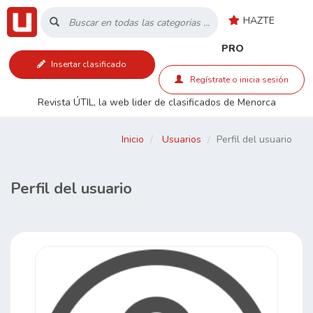
HAZTE
Inicio
PRO
Insertar clasificado
Listado
Regístrate o inicia sesión
Revista ÚTIL, la web lider de clasificados de Menorca
Buscar
Inicio
Usuarios
Perfil del usuario
Contacto
Perfil del usuario
RSS