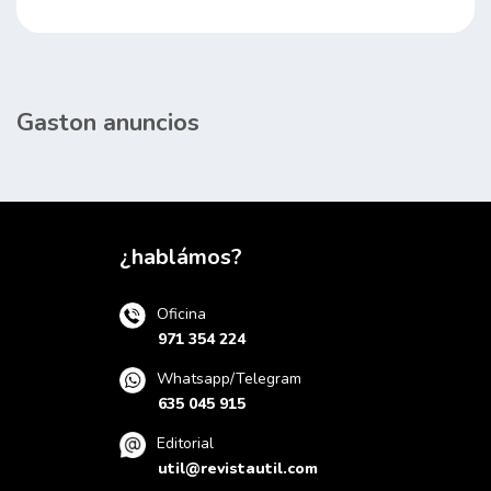
Gaston anuncios
¿hablámos?
Oficina
971 354 224
Whatsapp/Telegram
635 045 915
Editorial
util@revistautil.com