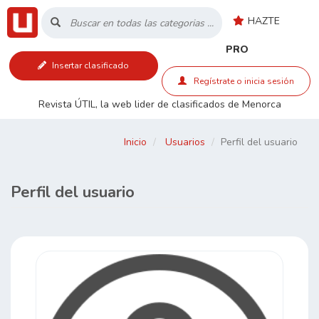
HAZTE
Inicio
PRO
Insertar clasificado
Listado
Regístrate o inicia sesión
Revista ÚTIL, la web lider de clasificados de Menorca
Buscar
Inicio
Usuarios
Perfil del usuario
Contacto
Perfil del usuario
RSS