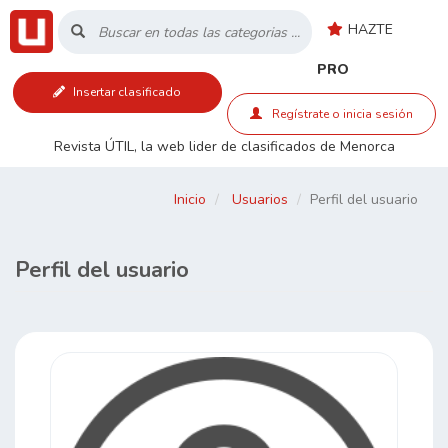
HAZTE
Inicio
PRO
Insertar clasificado
Listado
Regístrate o inicia sesión
Revista ÚTIL, la web lider de clasificados de Menorca
Buscar
Inicio
Usuarios
Perfil del usuario
Contacto
Perfil del usuario
RSS