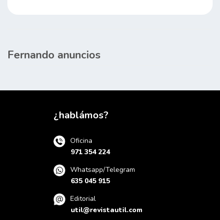
Fernando anuncios
¿hablámos?
Oficina
971 354 224
Whatsapp/Telegram
635 045 915
Editorial
util@revistautil.com