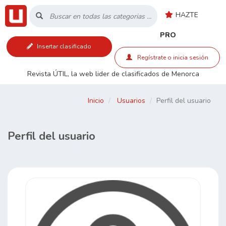
HAZTE
Inicio
PRO
Insertar clasificado
Listado
Regístrate o inicia sesión
Revista ÚTIL, la web lider de clasificados de Menorca
Buscar
Inicio
Usuarios
Perfil del usuario
Contacto
Perfil del usuario
RSS