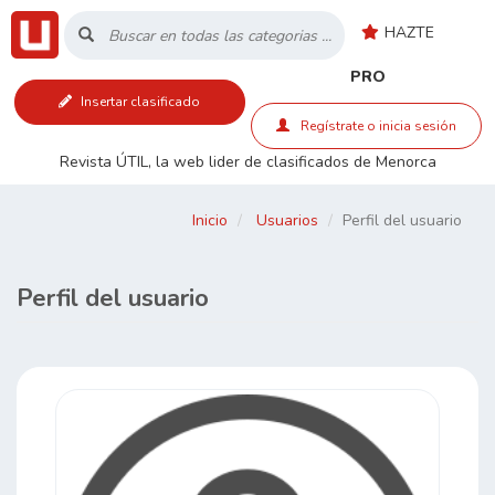
HAZTE
Inicio
PRO
Insertar clasificado
Listado
Regístrate o inicia sesión
Revista ÚTIL, la web lider de clasificados de Menorca
Buscar
Inicio
Usuarios
Perfil del usuario
Contacto
Perfil del usuario
RSS