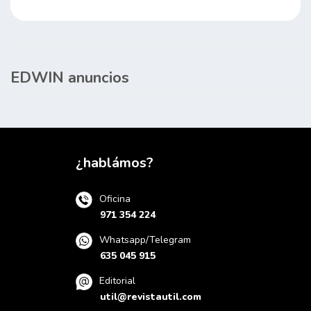
EDWIN anuncios
¿hablámos?
Oficina
971 354 224
Whatsapp/Telegram
635 045 915
Editorial
util@revistautil.com