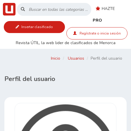
HAZTE
Inicio
PRO
Insertar clasificado
Listado
Regístrate o inicia sesión
Revista ÚTIL, la web lider de clasificados de Menorca
Buscar
Inicio
Usuarios
Perfil del usuario
Contacto
Perfil del usuario
RSS