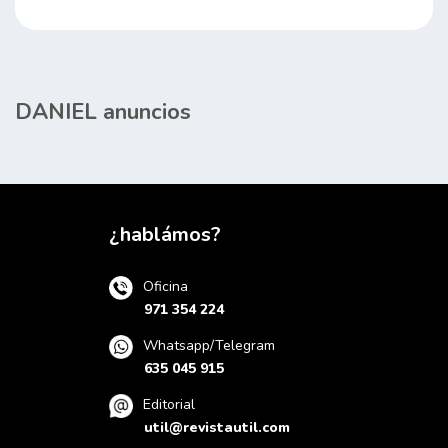
DANIEL anuncios
¿hablámos?
Oficina
971 354 224
Whatsapp/Telegram
635 045 915
Editorial
util@revistautil.com