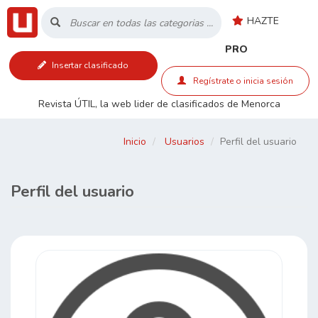
HAZTE
Inicio
PRO
Insertar clasificado
Listado
Regístrate o inicia sesión
Revista ÚTIL, la web lider de clasificados de Menorca
Buscar
Inicio
Usuarios
Perfil del usuario
Contacto
Perfil del usuario
RSS