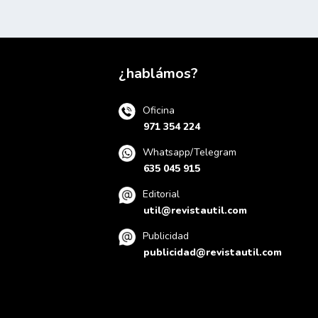
¿hablámos?
Oficina
971 354 224
Whatsapp/Telegram
635 045 915
Editorial
util@revistautil.com
Publicidad
publicidad@revistautil.com