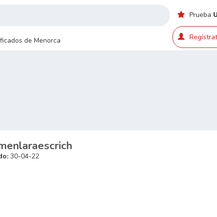
Prueba
Regístrat
sificados de Menorca
menlaraescrich
do:
30-04-22