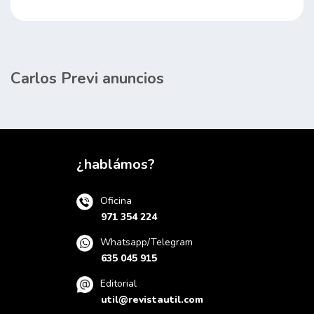
Carlos Previ anuncios
¿hablámos?
Oficina
971 354 224
Whatsapp/Telegram
635 045 915
Editorial
util@revistautil.com