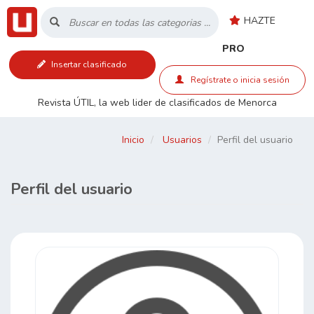
HAZTE
Inicio
PRO
Insertar clasificado
Listado
Regístrate o inicia sesión
Revista ÚTIL, la web lider de clasificados de Menorca
Buscar
Inicio
Usuarios
Perfil del usuario
Contacto
Perfil del usuario
RSS