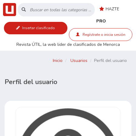
HAZTE
Inicio
PRO
Insertar clasificado
Listado
Regístrate o inicia sesión
Revista ÚTIL, la web lider de clasificados de Menorca
Buscar
Inicio
Usuarios
Perfil del usuario
Contacto
Perfil del usuario
RSS