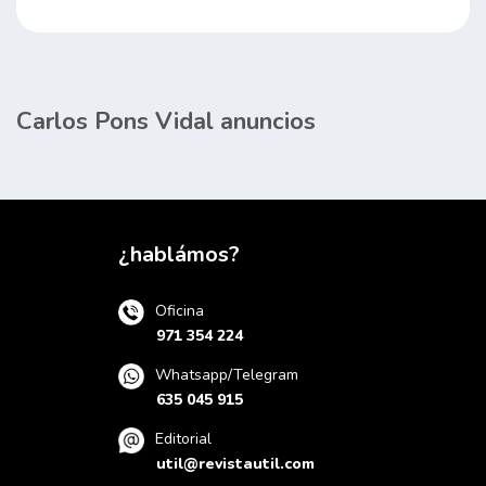
Carlos Pons Vidal anuncios
¿hablámos?
Oficina
971 354 224
Whatsapp/Telegram
635 045 915
Editorial
util@revistautil.com