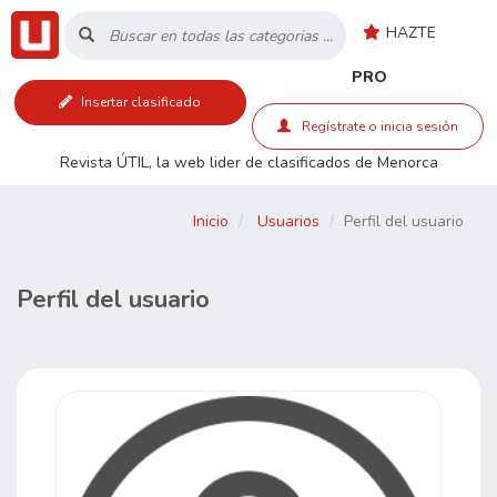
HAZTE
Inicio
PRO
Insertar clasificado
Listado
Regístrate o inicia sesión
Revista ÚTIL, la web lider de clasificados de Menorca
Buscar
Inicio
Usuarios
Perfil del usuario
Contacto
Perfil del usuario
RSS