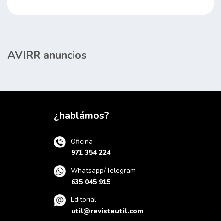
AVIRR anuncios
¿hablámos?
Oficina
971 354 224
Whatsapp/Telegram
635 045 915
Editorial
util@revistautil.com