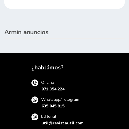
Armin anuncios
¿hablámos?
Oficina
971 354 224
Whatsapp/Telegram
635 045 915
Editorial
util@revistautil.com