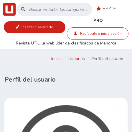
HAZTE
Inicio
PRO
Insertar clasificado
Listado
Regístrate o inicia sesión
Revista ÚTIL, la web lider de clasificados de Menorca
Buscar
Inicio
Usuarios
Perfil del usuario
Contacto
Perfil del usuario
RSS