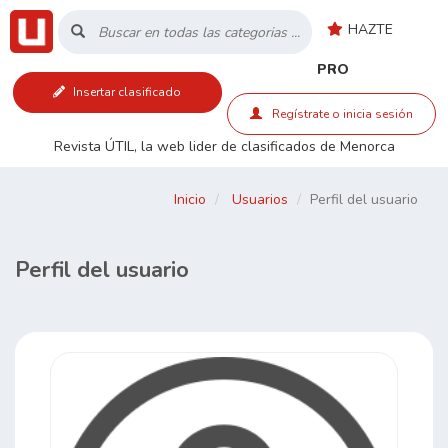
HAZTE
Inicio
PRO
Insertar clasificado
Listado
Regístrate o inicia sesión
Revista ÚTIL, la web lider de clasificados de Menorca
Buscar
Inicio
Usuarios
Perfil del usuario
Contacto
Perfil del usuario
RSS