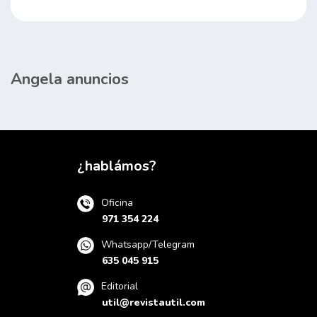
Angela anuncios
¿hablámos?
Oficina
971 354 224
Whatsapp/Telegram
635 045 915
Editorial
util@revistautil.com