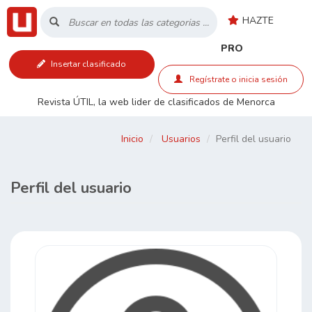
HAZTE
Inicio
PRO
Insertar clasificado
Listado
Regístrate o inicia sesión
Revista ÚTIL, la web lider de clasificados de Menorca
Buscar
Inicio
Usuarios
Perfil del usuario
Contacto
Perfil del usuario
RSS