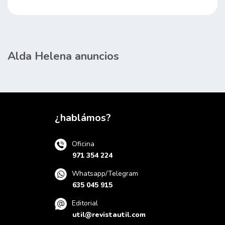
Alda Helena anuncios
¿hablámos?
Oficina
971 354 224
Whatsapp/Telegram
635 045 915
Editorial
util@revistautil.com