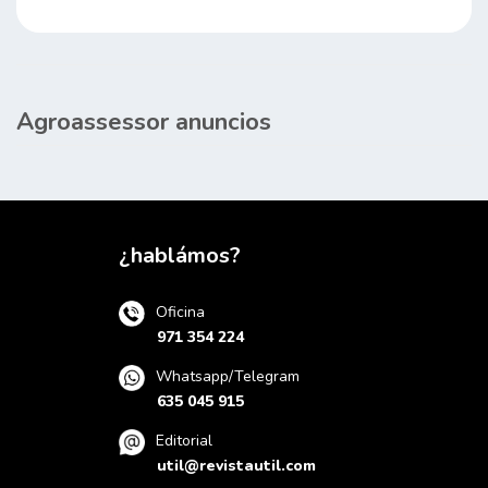
Agroassessor anuncios
¿hablámos?
Oficina
971 354 224
Whatsapp/Telegram
635 045 915
Editorial
util@revistautil.com