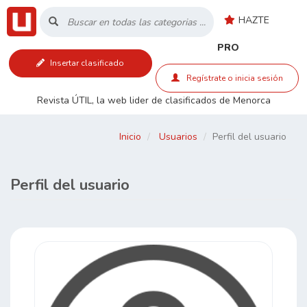
HAZTE
Inicio
PRO
Insertar clasificado
Listado
Regístrate o inicia sesión
Revista ÚTIL, la web lider de clasificados de Menorca
Buscar
Inicio
Usuarios
Perfil del usuario
Contacto
Perfil del usuario
RSS