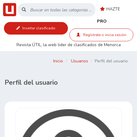
HAZTE
Inicio
PRO
Insertar clasificado
Listado
Regístrate o inicia sesión
Revista ÚTIL, la web lider de clasificados de Menorca
Buscar
Inicio
Usuarios
Perfil del usuario
Contacto
Perfil del usuario
RSS