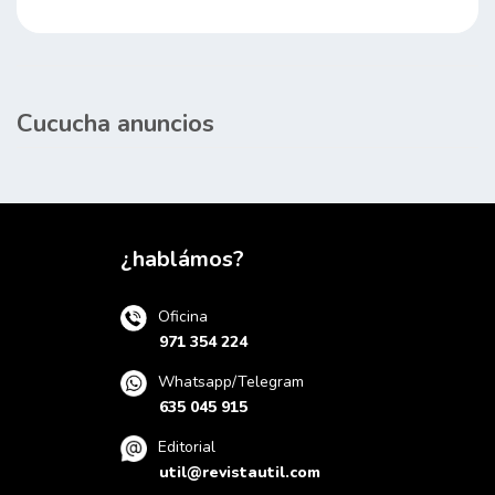
Cucucha anuncios
¿hablámos?
Oficina
971 354 224
Whatsapp/Telegram
635 045 915
Editorial
util@revistautil.com